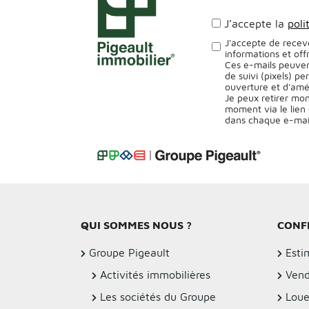
J’accepte la
poli
J'accepte de recev
informations et off
Ces e-mails peuven
de suivi (pixels) p
ouverture et d'amé
Je peux retirer mo
moment via le lien 
dans chaque e-mai
Alternative:
QUI SOMMES NOUS ?
CONF
Groupe Pigeault
Esti
Activités immobilières
Vend
Les sociétés du Groupe
Loue