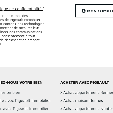
tique de confidentialité.
*
MON COMPT
oir par e-mail des
res de Pigeault Immobilier.
t contenir des technologies
ermettant de mesurer leur
liorer nos communications.
n consentement à tout
de désinscription présent
l.
IEZ-NOUS VOTRE BIEN
ACHETER AVEC PIGEAULT
mer un bien
Achat appartement Renne
re avec Pigeault Immobilier
Achat maison Rennes
r avec Pigeault Immobilier
Achat appartement Nante