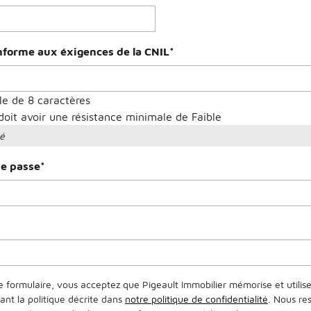
nforme aux éxigences de la CNIL
*
e de 8 caractères
oit avoir une résistance minimale de Faible
té
de passe
*
 formulaire, vous acceptez que Pigeault Immobilier mémorise et utili
ant la politique décrite dans
notre politique de confidentialité
. Nous re