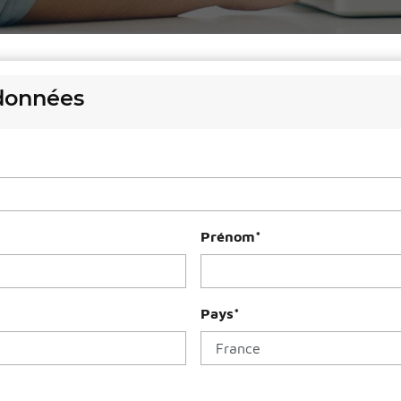
données
Prénom
*
Pays
*