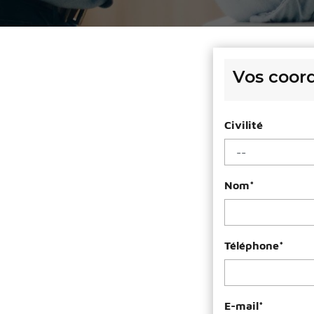
Vos coor
Civilité
Nom
*
Téléphone
*
E-mail
*