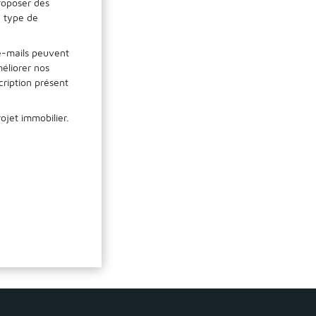
proposer des
e type de
 e-mails peuvent
méliorer nos
ription présent
ojet immobilier.