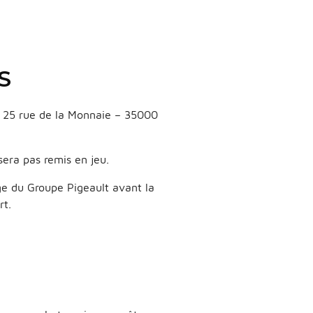
S
au 25 rue de la Monnaie – 35000
sera pas remis en jeu.
iège du Groupe Pigeault avant la
rt.