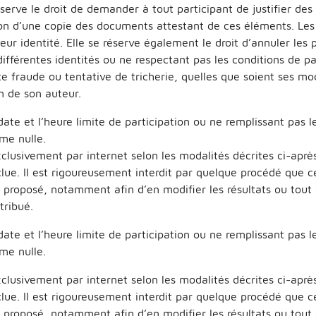
serve le droit de demander à tout participant de justifier de
d’une copie des documents attestant de ces éléments. Les p
eur identité. Elle se réserve également le droit d’annuler les
s différentes identités ou ne respectant pas les conditions de p
e fraude ou tentative de tricherie, quelles que soient ses mod
on de son auteur.
date et l’heure limite de participation ou ne remplissant pas l
me nulle.
xclusivement par internet selon les modalités décrites ci-après
clue. Il est rigoureusement interdit par quelque procédé que c
eu proposé, notamment afin d’en modifier les résultats ou tou
tribué.
date et l’heure limite de participation ou ne remplissant pas l
me nulle.
xclusivement par internet selon les modalités décrites ci-après
clue. Il est rigoureusement interdit par quelque procédé que c
eu proposé, notamment afin d’en modifier les résultats ou tou