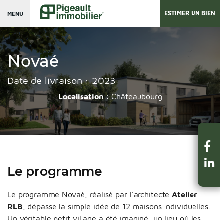
ESTIMER UN BIEN
MENU
Novaé
Date de livraison : 2023
Localisation :
Châteaubourg
Le programme
Le programme Novaé, réalisé par l’architecte
Atelier
RLB
, dépasse la simple idée de 12 maisons individuelles.
Un véritable petit village a été imaginé, un lieu où les