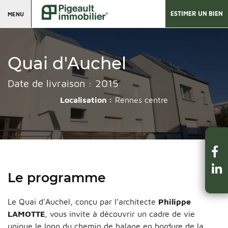
ESTIMER UN BIEN
MENU
Quai d'Auchel
Date de livraison : 2015
Localisation :
Rennes centre
Le programme
Le Quai d’Auchel, conçu par l’architecte
Philippe
LAMOTTE
, vous invite à découvrir un cadre de vie
unique le long du chemin de halage en bordure de la