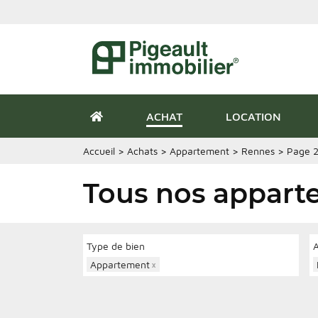
ACHAT
LOCATION
Accueil
>
Achats
>
Appartement
>
Rennes
>
Page 
Tous nos appart
Type de bien
Appartement
×