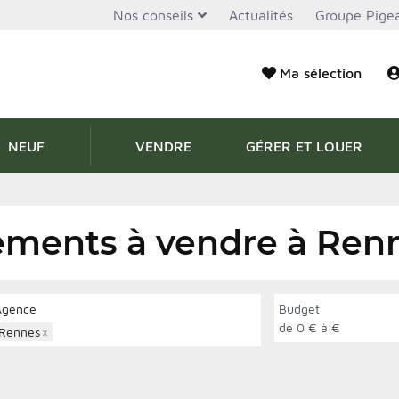
Nos conseils
Actualités
Groupe Pigea
Ma sélection
NEUF
VENDRE
GÉRER ET LOUER
2
ements à vendre à Ren
Agence
Budget
de 0 € à €
Rennes
×