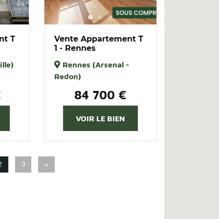
nt T
Vente Appartement T
1 - Rennes
lle)
Rennes (Arsenal -
Redon)
€
84 700 €
VOIR LE BIEN
2
3
»