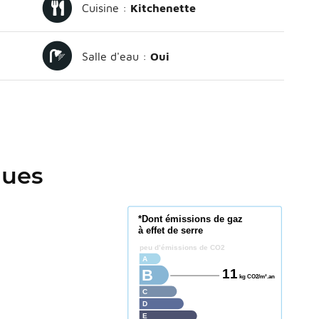
Cuisine :
Kitchenette
Salle d'eau :
Oui
ques
*Dont émissions de gaz
à effet de serre
peu d’émissions de CO2
A
11
B
kg CO2/m².an
C
D
E