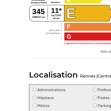
consommation
émissions
(énergie primaire)
E
11*
345
kg CO2/
kWh/m².an
m².an
F
passoire
énergétique
G
Logement extrêmement consommateur
Date d
Localisation
Rennes (Centre 
Administrations
Profess
Hôpitaux
Postes
Métros
Parkin