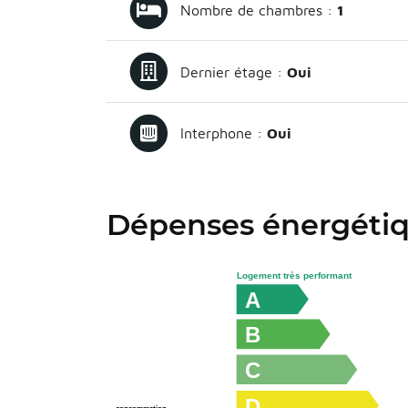
Nombre de chambres :
1
Dernier étage :
Oui
Interphone :
Oui
Dépenses énergéti
Logement très performant
A
B
C
D