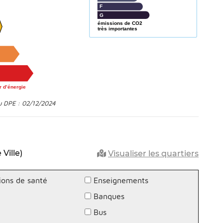
F
G
émissions de CO2
très importantes
 d’énergie
u DPE : 02/12/2024
Ville)
Visualiser les quartiers
ions de santé
Enseignements
Banques
g
Bus