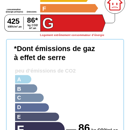
F
consommation
émissions
(énergie primaire)
G
86*
425
kg CO2/
kWh/m².an
m².an
Logement extrêmement consommateur d’énergie
*Dont émissions de gaz
à effet de serre
peu d’émissions de CO2
A
B
C
D
E
86
F