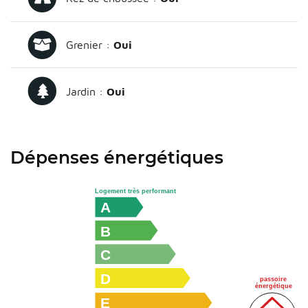
Grenier :
Oui
Jardin :
Oui
Dépenses énergétiques
Logement très performant
A
B
C
D
passoire
énergétique
E