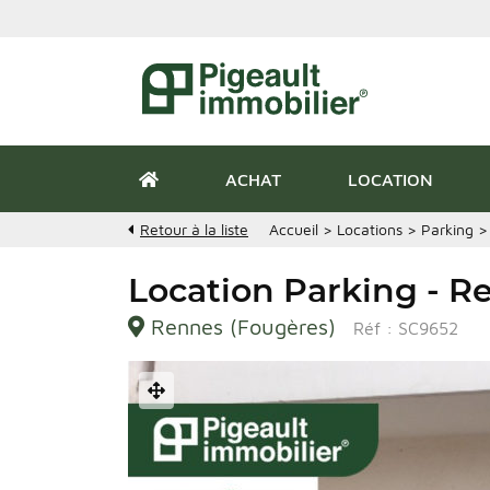
ACHAT
LOCATION
Retour à la liste
Accueil
>
Locations
>
Parking
Location Parking - R
Rennes (Fougères)
Réf : SC9652