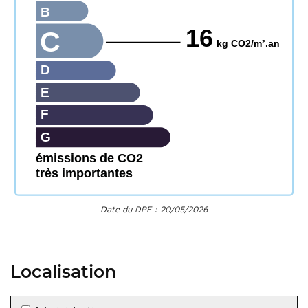
B
16
C
kg CO2/m².an
D
E
F
G
émissions de CO2
très importantes
Date du DPE : 20/05/2026
Localisation