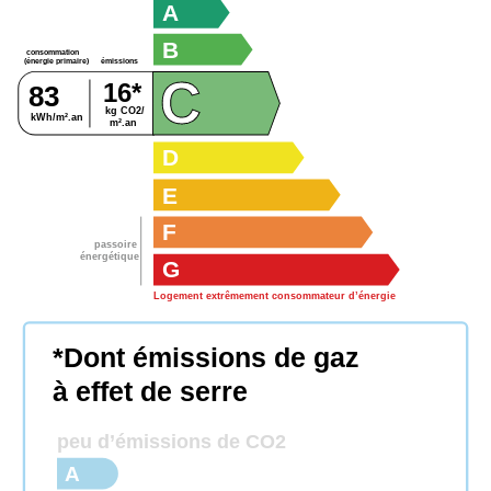
A
B
consommation
émissions
(énergie primaire)
C
16*
83
kg CO2/
kWh/m².an
m².an
D
E
F
passoire
énergétique
G
Logement extrêmement consommateur d’énergie
*Dont émissions de gaz
à effet de serre
peu d’émissions de CO2
A